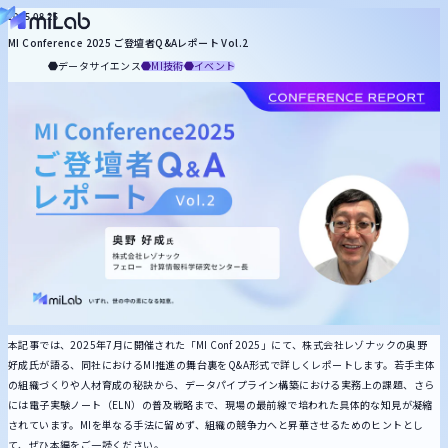
役割から探す
2025.08.25
MI Conference 2025 ご登壇者Q&Aレポート Vol.2
miLabについて
マネジメント
知財
合成
プロセス
配合設計
計測
分析
品質保証
基礎研究
データサイエンス
MI技術
イベント
記事一覧
お役立ち資料
トピックから探す
メルマガ登録
お問い合わせ
統計・機械学習
MI技術
生成AI
DX推進
ケモインフォ
プロセスインフォ
計測
キーワードから探す
本記事では、2025年7月に開催された「MI Conf 2025」にて、株式会社レゾナックの奥野
好成氏が語る、同社におけるMI推進の舞台裏をQ&A形式で詳しくレポートします。若手主体
の組織づくりや人材育成の秘訣から、データパイプライン構築における実務上の課題、さら
には電子実験ノート（ELN）の普及戦略まで、現場の最前線で培われた具体的な知見が凝縮
されています。MIを単なる手法に留めず、組織の競争力へと昇華させるためのヒントとし
て、ぜひ本編をご一読ください。