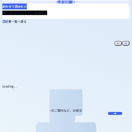
会員登録へ
あわせて読みたい
2025.07.22
MI conference 2025開催報告
記事一覧へ戻る
Loading...
メール
マガジン
miLabに関する最新情報やセミナーのご案内など、お役立ち情報をお届け
します。