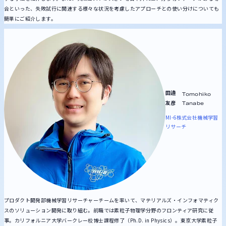
合といった、失敗試行に関連する様々な状況を考慮したアプローチとの使い分けについても
簡単にご紹介します。
田邉
Tomohiko
友彦
Tanabe
MI-6株式会社
機械学習
リサーチ
プロダクト開発部機械学習リサーチャーチームを率いて、マテリアルズ・インフォマティク
スのソリューション開発に取り組む。前職では素粒子物理学分野のフロンティア研究に従
事。カリフォルニア大学バークレー校博士課程修了（Ph.D. in Physics）。東京大学素粒子