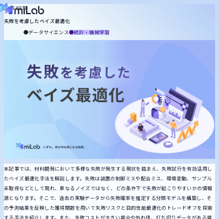
役割から探す
2025.02.14
失敗を考慮したベイズ最適化
miLabについて
マネジメント
知財
合成
プロセス
配合設計
計測
分析
品質保証
基礎研究
データサイエンス
統計・機械学習
記事一覧
お役立ち資料
トピックから探す
メルマガ登録
お問い合わせ
統計・機械学習
MI技術
生成AI
DX推進
ケモインフォ
プロセスインフォ
計測
キーワードから探す
本記事では、材料開発において多様な失敗が発生する現状を踏まえ、失敗試行を有効活用し
たベイズ最適化手法を解説します。失敗は装置の制御ミスや配合ミス、環境変動、サンプル
未取得などとして現れ、単なるノイズではなく、どの条件下で失敗が起こりやすいかの情報
源となります。そこで、過去の実験データから失敗確率を推定する分類モデルを構築し、そ
の予測結果を反映した獲得関数を用いて失敗リスクと目的性能最適化のトレードオフを探索
する手法を紹介します。また、失敗コストが大きい場合や外れ値、打ち切りデータがある場