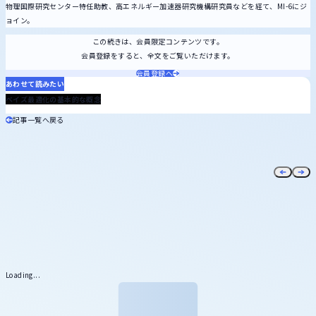
物理国際研究センター特任助教、高エネルギー加速器研究機構研究員などを経て、MI-6にジ
ョイン。
この続きは、会員限定コンテンツです。
会員登録をすると、全文をご覧いただけます。
会員登録へ
あわせて読みたい
2024.11.28
ベイズ最適化の基本的な概念
記事一覧へ戻る
Loading...
メール
マガジン