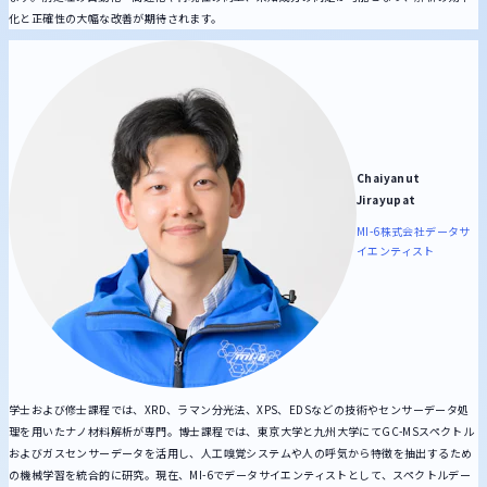
化と正確性の大幅な改善が期待されます。
Chaiyanut
Jirayupat
MI-6株式会社
データサ
イエンティスト
学士および修士課程では、XRD、ラマン分光法、XPS、EDSなどの技術やセンサーデータ処
理を用いたナノ材料解析が専門。博士課程では、東京大学と九州大学にてGC-MSスペクトル
およびガスセンサーデータを活用し、人工嗅覚システムや人の呼気から特徴を抽出するため
の機械学習を統合的に研究。現在、MI-6でデータサイエンティストとして、スペクトルデー