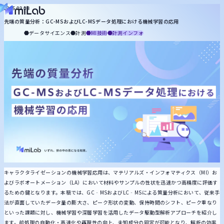
役割から探す
2025.02.03
先端の質量分析：GC-MSおよびLC-MSデータ処理における機械学習の応用
miLabについて
マネジメント
知財
合成
プロセス
配合設計
計測
分析
品質保証
基礎研究
データサイエンス
計測
MI技術
計測インフォ
記事一覧
お役立ち資料
トピックから探す
メルマガ登録
お問い合わせ
統計・機械学習
MI技術
生成AI
DX推進
ケモインフォ
プロセスインフォ
計測
キーワードから探す
キャラクタライゼーションの機械学習応用は、マテリアルズ・インフォマティクス（MI）お
よびラボオートメーション（LA）において材料やサンプルの性状を迅速かつ高精度に評価す
るための鍵となります。本稿では、GC‐MSおよびLC‐MSによる質量分析において、従来手
法が直面していたデータ量の膨大さ、ピーク形状の変動、保持時間のシフト、ピーク重なり
といった課題に対し、機械学習や深層学習を活用したデータ駆動型解析アプローチを紹介し
ます。前処理の自動化・高速化や再現性の向上、未知成分の同定が可能となり、解析の効率