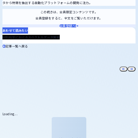
タから特徴を抽出する自動化プラットフォームの開発に注力。
この続きは、会員限定コンテンツです。
会員登録をすると、全文をご覧いただけます。
会員登録へ
あわせて読みたい
2024.11.28
材料科学におけるスペクトルデータ解析
記事一覧へ戻る
Loading...
メール
マガジン