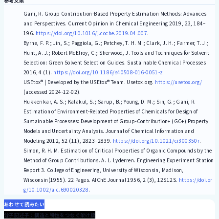
参考文献
Gani, R. Group Contribution-Based Property Estimation Methods: Advances
and Perspectives. Current Opinion in Chemical Engineering 2019, 23, 184–
196.
https://doi.org/10.1016/j.coche.2019.04.007
.
Byrne, F. P.; Jin, S.; Paggiola, G.; Petchey, T. H. M.; Clark, J. H.; Farmer, T. J.;
Hunt, A. J.; Robert McElroy, C.; Sherwood, J. Tools and Techniques for Solvent
Selection: Green Solvent Selection Guides. Sustainable Chemical Processes
2016, 4 (1).
https://doi.org/10.1186/s40508-016-0051-z
.
USEtox® | Developed by the USEtox® Team. Usetox.org.
https://usetox.org/
(accessed 2024-12-02).
Hukkerikar, A. S.; Kalakul, S.; Sarup, B.; Young, D. M.; Sin, G.; Gani, R.
Estimation of Environment-Related Properties of Chemicals for Design of
Sustainable Processes: Development of Group-Contribution+ (GC+) Property
Models and Uncertainty Analysis. Journal of Chemical Information and
Modeling 2012, 52 (11), 2823–2839.
https://doi.org/10.1021/ci300350r
.
Simon, R. H. M. Estimation of Critical Properties of Organic Compounds by the
Method of Group Contributions. A. L. Lyderren. Engineering Experiment Station
Report 3. College of Engineering, University of Wisconsin, Madison,
Wisconsin(1955). 22 Pages. AIChE Journal 1956, 2 (3), 12S12S.
https://doi.or
g/10.1002/aic.690020328
.
あわせて読みたい
2024.11.28
分子記述子：構造と特性をつなぐ架け橋