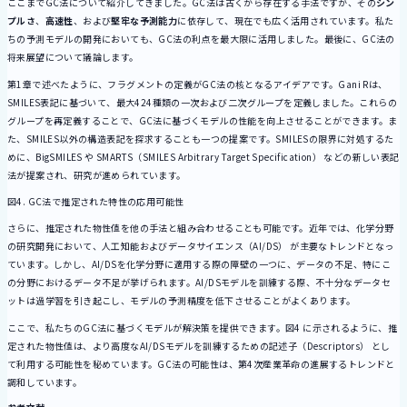
ここまでGC法について紹介してきました。GC法は古くから存在する手法ですが、その
シン
プルさ
、
高速性
、および
堅牢な予測能力
に依存して、現在でも広く活用されています。私た
ちの予測モデルの開発においても、GC法の利点を最大限に活用しました。最後に、GC法の
将来展望について議論します。
第1章で述べたように、フラグメントの定義がGC法の核となるアイデアです。Gani Rは、
SMILES表記に基づいて、最大424種類の一次および二次グループを定義しました。これらの
グループを再定義することで、GC法に基づくモデルの性能を向上させることができます。ま
た、SMILES以外の構造表記を探求することも一つの提案です。SMILESの限界に対処するた
めに、BigSMILES や SMARTS（SMILES Arbitrary Target Specification） などの新しい表記
法が提案され、研究が進められています。
図4. GC法で推定された特性の応用可能性
さらに、推定された物性値を他の手法と組み合わせることも可能です。近年では、化学分野
の研究開発において、人工知能およびデータサイエンス（AI/DS） が主要なトレンドとなっ
ています。しかし、AI/DSを化学分野に適用する際の障壁の一つに、データの不足、特にこ
の分野におけるデータ不足が挙げられます。AI/DSモデルを訓練する際、不十分なデータセ
ットは過学習を引き起こし、モデルの予測精度を低下させることがよくあります。
ここで、私たちのGC法に基づくモデルが解決策を提供できます。図4 に示されるように、推
定された物性値は、より高度なAI/DSモデルを訓練するための記述子（Descriptors） とし
て利用する可能性を秘めています。GC法の可能性は、第4次産業革命の進展するトレンドと
調和しています。