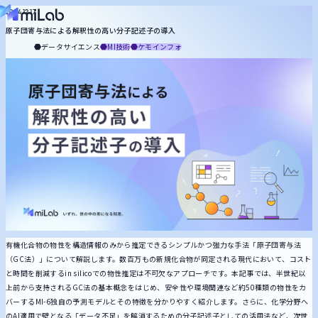
役割から探す
2024.12.17
原子団寄与法による解釈性の高い分子記述子の導入
miLabについて
マネジメント
知財
合成
プロセス
配合設計
計測
分析
品質保証
基礎研究
データサイエンス
MI技術
ケモインフォ
記事一覧
お役立ち資料
トピックから探す
メルマガ登録
お問い合わせ
統計・機械学習
MI技術
生成AI
DX推進
ケモインフォ
プロセスインフォ
計測
キーワードから探す
有機化合物の物性を構造情報のみから推定できるシンプルかつ強力な手法「原子団寄与法
（GC法）」について解説します。数百万もの新規化合物が同定される現代において、コスト
と時間を削減するin silicoでの物性推定は不可欠なアプローチです。本記事では、半世紀以
上前から支持されるGC法の基本概念をはじめ、安全性や環境関連など約50種類の物性をカ
バーするMI-6独自の予測モデルとその特徴を分かりやすく紹介します。さらに、化学分野へ
のAI適用で壁となる「データ不足」を解消するための分子記述子としての活用法など、次世