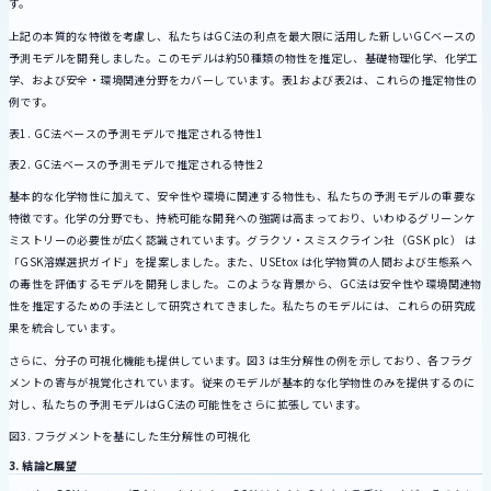
す。
上記の本質的な特徴を考慮し、私たちはGC法の利点を最大限に活用した新しいGCベースの
予測モデルを開発しました。このモデルは約50種類の物性を推定し、基礎物理化学、化学工
学、および安全・環境関連分野をカバーしています。表1および表2は、これらの推定物性の
例です。
表1. GC法ベースの予測モデルで推定される特性1
表2. GC法ベースの予測モデルで推定される特性2
基本的な化学物性に加えて、安全性や環境に関連する物性も、私たちの予測モデルの重要な
特徴です。化学の分野でも、持続可能な開発への強調は高まっており、いわゆるグリーンケ
ミストリーの必要性が広く認識されています。グラクソ・スミスクライン社（GSK plc） は
「GSK溶媒選択ガイド」を提案しました。また、USEtox は化学物質の人間および生態系へ
の毒性を評価するモデルを開発しました。このような背景から、GC法は安全性や環境関連物
性を推定するための手法として研究されてきました。私たちのモデルには、これらの研究成
果を統合しています。
さらに、分子の可視化機能も提供しています。図3 は生分解性の例を示しており、各フラグ
メントの寄与が視覚化されています。従来のモデルが基本的な化学物性のみを提供するのに
対し、私たちの予測モデルはGC法の可能性をさらに拡張しています。
図3. フラグメントを基にした生分解性の可視化
3. 結論と展望