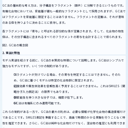
GC法の基本的な考え方は、分子構造をフラグメント（断片）に分解できるというものです。
有機化合物においては、官能基が最も一般的なフラグメントとして採用されますが、GC法で
はフラグメントを官能基に限定することはありません。フラグメントの定義は、それが意味
のある値を持つように決めることに依存します。
各フラグメントには「寄与」と呼ばれる部分的な値が定義されます。そして、化合物の物性
値は、その分子構造に含まれるすべてのフラグメントの寄与を合計することで得られます。
図2. GC法の概念図
2. 実装と特性
モデル実装を紹介する前に、GC法の本質的な特徴について説明します。GC法はシンプルで
強力なモデルですが、いくつかの制約があります。
フラグメントが欠けている場合、その寄与を特定することはできません。そのた
め、GC法に基づくモデルは特定の化合物群に限定されます。
近接効果や異性体効果を信頼性高く予測することはできません。これはSMILES（簡
略分子入力表記法） の限界でもあります。
多官能性を持つ大きな分子では、精度が低下します。
GC法は有機系にのみ適用可能です。
これらの制約がある一方で、GC法の最大の利点は、必要な情報が化学化合物の構造情報だけ
であることです。SMILES表記を準備することで、高価で時間のかかる実験を行うことなく特
性を推定できます。さらに、GC法は純粋な化合物だけでなく、混合物の推定にも利用できま