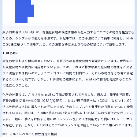
1. はじめに
2. 実装と特性
3. 結論と展望
参考文献
原子団寄与法（GC法）は、有機化合物の構造情報のみを入力することでその物性を推定する
ための、シンプルかつ強力な手法です。本記事では、この手法について簡単に紹介し、MI-6
のGC法に基づく予測モデルと、その主要な特徴および今後の展望について説明します。
1. はじめに
現在の化学および材料産業において、何百万もの有機化合物が同定されています。世界中で
新規化合物が継続的に合成されています。では、これほど膨大な数の化合物の物性をどのよ
うに決定すれば良いのでしょうか？コストと時間の制約から、それらの物性をその場で測定
することは不可能です。しかし、計算技術の進歩により、in silicoで物性を推定することが
可能になりました。
化学の分野では、さまざまなin silico手法が提案されてきました。例えば、量子化学計算、
定量的構造-活性/物性相関（QSAR/QSPR）、および原子団寄与法（GC法） などです。GC
法は半世紀以上前に導入された手法ですが、そのシンプルさと堅牢性から現在でも広く使用
されています。図1 は、in silico手法および従来の手法におけるGC法の位置付けを示してい
ます。一般に、手法を評価する際には「シンプルさ」と「予測能力」の間にはトレードオフ
が存在します。しかし、GC法はその二つのバランスを達成していることで知られています。
図1. マルチレベルでの特性推定の概要