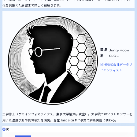
代を見据えた展望まで詳しく紐解きます。
薛 晶
Jung-Hoon
勲
SEOL
MI-6株式会社
データサ
イエンティスト
工学修士（ケモインフォマティクス、東京大学船津研究室）。大学院ではソフトセンサーを
用いた濃度予測や異常検知を研究。現在Hands-on MI®︎事業で解析実務に携わる。
目次