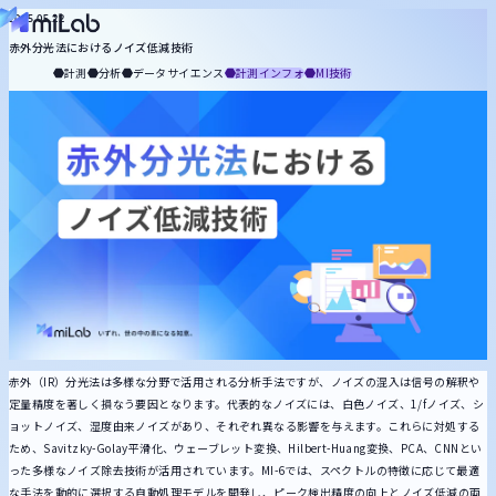
役割から探す
2025.05.22
赤外分光法におけるノイズ低減技術
miLabについて
マネジメント
知財
合成
プロセス
配合設計
計測
分析
品質保証
基礎研究
計測
分析
データサイエンス
計測インフォ
MI技術
記事一覧
お役立ち資料
トピックから探す
メルマガ登録
お問い合わせ
統計・機械学習
MI技術
生成AI
DX推進
ケモインフォ
プロセスインフォ
計測
キーワードから探す
赤外（IR）分光法は多様な分野で活用される分析手法ですが、ノイズの混入は信号の解釈や
定量精度を著しく損なう要因となります。代表的なノイズには、白色ノイズ、1/fノイズ、シ
ョットノイズ、湿度由来ノイズがあり、それぞれ異なる影響を与えます。これらに対処する
ため、Savitzky-Golay平滑化、ウェーブレット変換、Hilbert-Huang変換、PCA、CNNとい
った多様なノイズ除去技術が活用されています。MI-6では、スペクトルの特徴に応じて最適
な手法を動的に選択する自動処理モデルを開発し、ピーク検出精度の向上とノイズ低減の両