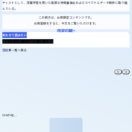
ティストとして、深層学習を用いた高度な特徴量抽出およびスペクトルデータ解析に取り組
んでいる。
この続きは、会員限定コンテンツです。
会員登録をすると、全文をご覧いただけます。
会員登録へ
あわせて読みたい
2025.03.28
機械学習を用いたX線回折分析の進展
記事一覧へ戻る
Loading...
メール
マガジン