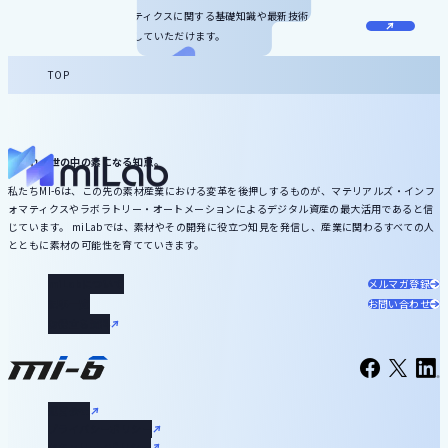
マテリアルズ・インフォマティクスに関する基礎知識や最新技術、サービ
ス情報などをダウンロードしていただけます。
TOP
いずれ、世の中の素になる知恵。
私たちMI-6は、この先の素材産業における変革を後押しするものが、マテリアルズ・インフ
ォマティクスやラボラトリー・オートメーションによるデジタル資産の最大活用であると信
じています。 miLabでは、素材やその開発に役立つ知見を発信し、産業に関わるすべての人
とともに素材の可能性を育てていきます。
miLabについて
メルマガ登録
記事一覧
お問い合わせ
お役立ち資料
運営会社
プライバシーポリシー
セキュリティポリシー