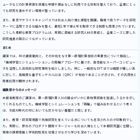
ュータなどの計算資源を煩雑な申請や課金なしに利用できる体制を整えており、企業にとっ
ても研究を進めやすい環境が整っています。
また、東京サテライトキャンパスでは社会人向け博士課程を開講。職場で扱うデータを研究
テーマに活用できる仕組みを整え、最短1年で博士号を取得できる制度も用意されています。
こうした柔軟な教育プログラムは、実務に直結する研究人材の育成と、企業ニーズに即した
研究推進の両立につながっています。
まとめ
講演では、MIの最新動向と、その中核をなす第一原理計算技術の重要性について解説し、
「機械学習とシミュレーション」の両輪アプローチに基づき、高性能なスーパーコンピュー
タを活用した具体的な研究事例を紹介しました。特に、一般的なDFT法では精度が難しい系
に対して、高精度な量子モンテカルロ法（QMC）が有効であることが示され、その汎用性と
産業応用が期待されます。
編集部からのメッセージ
本郷准教授のご講演は、第一原理計算とAIの融合がいかに新物質探索を加速しうるかを示し
てくれるものでした。機械学習とシミュレーションを「両輪」で組み合わせるという考え
は、生成AI時代のMIにおいても欠かせない基盤だと感じます。
また、教育・研究環境面で先端研究を支えている点についても言及されたのが印象的でし
た。実際に、弊社のプロダクト開発マネージャーも社会人博士として本郷研究室に在籍し、
現場の課題意識と学術的知見を往復させながら学びを深めています。