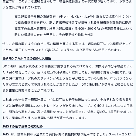
究室では、このような進展を活かして「結晶構造探索」の研究に取り組んでおり、以下のよ
うな成果が得られています。
高温超伝導体候補の理論探索：Y-Mg-H, Mg–Sc–H, La–Y–H 系などの水素化物につい
て結晶構造探索を行い、高い超伝導転移温度が期待される候補構造を理論的に提示
高圧下の金属水素研究：惑星内部に相当する 400〜500 GPa の極高圧条件において
新しい相構造の存在を予見し、その安定性や物性を検討
特に、金属水素のような非常に高い精度を要求する系では、通常のDFT法では精度が出にく
いため、量子モンテカルロ法（QMC法）のような、より高度な方法が用いられます。
量子モンテカルロ法の強みと汎用性
QMC法は、金属水素のような高精度が要求される系だけでなく、生体分子や分子結晶といっ
た「弱く結合している」系（分散力や分子間力）に対しても、高精度な計算が可能です。従
来のDFT法では、DNAのスタッキングのような分子が結合している状態が、バラバラになっ
た方が安定だと誤って予測されることがありましたが、QMC法はDNAがきちんと結合した状
態を正確に再現することが可能です。
これまでの物性第一原理計算の中心はDFT法と分子軌道法でしたが、それぞれ取り扱えるサ
イズと結果の信頼性においてトレードオフがありました。一方、QMC法はこれら二つの手法
の中間的な位置を占め、高い汎用性を持つことが特長です。近年、QMC法は実用性を増して
おり、産業応用やMIへの展開にも期待が寄せられています。
JAISTの産学連携の取り組み
JAISTは、設立当初から企業との共同研究に積極的に取り組んできました。スーパーコンピ