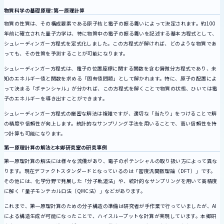
物質科学の基礎原理：第一原理計算
物質の性質は、その構成要素である原子核と電子の振る舞いによって決定されます。約100
年前に確立された量子力学は、特に物質中の電子の振る舞いを記述する基本方程式として、
シュレーディンガー方程式を定式化しました。この方程式が解ければ、どのような物質であ
っても、その性質を予測することが可能になります。
シュレーディンガー方程式は、電子の位置座標に関する関数を含む偏微分方程式であり、未
知のエネルギー値と関数を求める「固有値問題」として解かれます。特に、原子の配置によ
って決まる「ポテンシャル」が分かれば、この方程式を解くことで物質の状態、ひいては電
子のエネルギーを導き出すことができます。
シュレーディンガー方程式の厳密な解法は複雑ですが、適切な「当たり」をつけることで解
の精度や信頼性が向上します。統計的なサンプリング手法を用いることで、高い信頼性を持
つ計算も可能になります。
第一原理計算の解法と本郷研究室の研究事例
第一原理計算の解法には様々な流儀があり、電子のポテンシャルの取り扱い方によって異な
ります。現在デファクトスタンダードとなっているのは「密度汎関数理論（DFT）」です。
その他には、化学分野で発展した「分子軌道法」や、統計的なサンプリングを用いて高精度
に解く「量子モンテカルロ法（QMC法）」などがあります。
これまで、第一原理計算のための分子構造の準備は研究者が手作業で行っていましたが、AI
による構造生成が可能になったことで、ハイスループットな計算が実現しています。本郷研