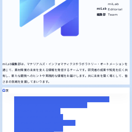
miLab
miLab
Editorial
編集部
Team
miLab編集部は、マテリアルズ・インフォマティクスやラボラトリー・オートメーションを
通じて、素材産業の未来を支える情報を発信するチームです。研究者の成果や知見を広く共
有し、新たな開発へのヒントや実践的な情報をお届けします。共に未来を築く場として、皆
さまの挑戦を支援してまいります。
目次
統計科学と物質科学の融合：マテリアルズインフォマティクス（MI）
生成AIとディープラーニングが牽引するMI研究の進化
MIの課題と第一原理計算の重要性
物質科学の基礎原理：第一原理計算
第一原理計算の解法と本郷研究室の研究事例
量子モンテカルロ法の強みと汎用性