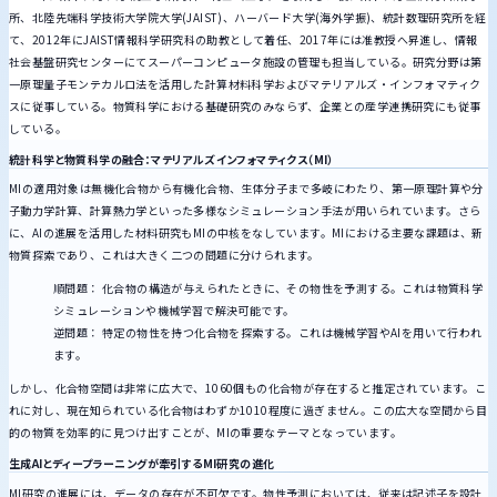
所、北陸先端科学技術大学院大学(JAIST)、ハーバード大学(海外学振)、統計数理研究所を経
て、2012年にJAIST情報科学研究科の助教として着任、2017年には准教授へ昇進し、情報
社会基盤研究センターにてスーパーコンピュータ施設の管理も担当している。研究分野は第
一原理量子モンテカルロ法を活用した計算材料科学およびマテリアルズ・インフォマティク
スに従事している。物質科学における基礎研究のみならず、企業との産学連携研究にも従事
している。
統計科学と物質科学の融合：マテリアルズインフォマティクス（MI）
MIの適用対象は無機化合物から有機化合物、生体分子まで多岐にわたり、第一原理計算や分
子動力学計算、計算熱力学といった多様なシミュレーション手法が用いられています。さら
に、AIの進展を活用した材料研究もMIの中核をなしています。MIにおける主要な課題は、新
物質探索であり、これは大きく二つの問題に分けられます。
順問題： 化合物の構造が与えられたときに、その物性を予測する。これは物質科学
シミュレーションや機械学習で解決可能です。
逆問題： 特定の物性を持つ化合物を探索する。これは機械学習やAIを用いて行われ
ます。
しかし、化合物空間は非常に広大で、1060個もの化合物が存在すると推定されています。こ
れに対し、現在知られている化合物はわずか1010程度に過ぎません。この広大な空間から目
的の物質を効率的に見つけ出すことが、MIの重要なテーマとなっています。
生成AIとディープラーニングが牽引するMI研究の進化
MI研究の進展には、データの存在が不可欠です。物性予測においては、従来は記述子を設計