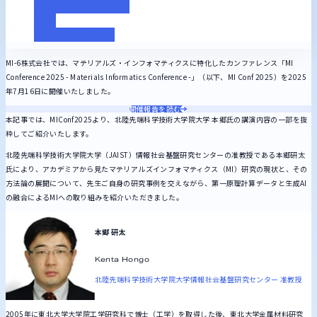
JAISTの産学連携の取り組み
まとめ
編集部からのメッセージ
MI-6株式会社では、マテリアルズ・インフォマティクスに特化したカンファレンス「MI
Conference 2025 - Materials Informatics Conference -」（以下、MI Conf 2025）を2025
年7月16日に開催いたしました。
開催報告を読む
本記事では、MIConf2025より、北陸先端科学技術大学院大学 本郷氏の講演内容の一部を抜
粋してご紹介いたします。
北陸先端科学技術大学院大学（JAIST）情報社会基盤研究センターの准教授である本郷研太
氏により、アカデミアから見たマテリアルズインフォマティクス（MI）研究の現状と、その
方法論の展開について、先生ご自身の研究事例を交えながら、第一原理計算データと生成AI
の融合によるMIへの取り組みを紹介いただきました。
本郷 研太
Kenta Hongo
北陸先端科学技術大学院大学
情報社会基盤研究センター 准教授
2005年に東北大学大学院工学研究科で博士（工学）を取得した後、東北大学金属材料研究