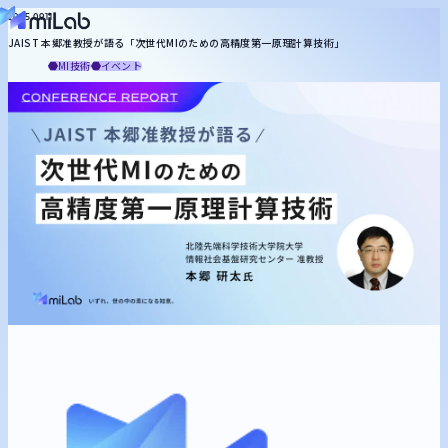
役割から探す
2025.09.11
JAIST 本郷准教授が語る「次世代MIのための高精度第一原理計算技術」
miLabについて
マネジメント
知財
合成
プロセス
配合設計
計測
分析
品質保証
基礎研究
MI技術
イベント
記事一覧
お役立ち資料
トピックから探す
メルマガ登録
お問い合わせ
統計・機械学習
MI技術
生成AI
DX推進
ケモインフォ
プロセスインフォ
計測
キーワードから探す