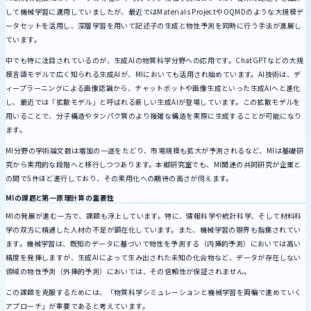
して機械学習に適用していましたが、最近ではMaterials ProjectやOQMDのような大規模デ
ータセットを活用し、深層学習を用いて記述子の生成と物性予測を同時に行う手法が進展し
ています。
中でも特に注目されているのが、生成AIの物質科学分野への応用です。ChatGPTなどの大規
模言語モデルで広く知られる生成AIが、MIにおいても活用され始めています。AI技術は、デ
ィープラーニングによる画像認識から、チャットボットや画像生成といった生成AIへと進化
し、最近では「拡散モデル」と呼ばれる新しい生成AIが登場しています。この拡散モデルを
用いることで、分子構造やタンパク質のより複雑な構造を実際に生成することが可能になり
ます。
MI分野の学術論文数は増加の一途をたどり、市場規模も拡大が予測されるなど、MIは基礎研
究から実用的な段階へと移行しつつあります。本郷研究室でも、MI関連の共同研究が企業と
の間で5件ほど進行しており、その実用化への期待の高さが伺えます。
MIの課題と第一原理計算の重要性
MIの発展が進む一方で、課題も浮上しています。特に、情報科学や統計科学、そして材料科
学の双方に精通した人材の不足が顕在化しています。また、機械学習の限界も指摘されてい
ます。機械学習は、既知のデータに基づいて物性を予測する（内挿的予測）においては高い
精度を発揮しますが、生成AIによって生み出された未知の化合物など、データが存在しない
領域の物性予測（外挿的予測）においては、その信頼性が保証されません。
この課題を克服するためには、「物質科学シミュレーションと機械学習を両輪で進めていく
アプローチ」が重要であると考えています。