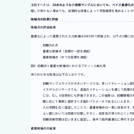
注目すべきは、
26点のような小規模サンプルにおいても、ベイズ最適化
報しか持たない場合でも、反復的な改善によって学習精度を高めることが
候補点の探索と評価
候補点の評価結果
最適化によって提案された入力候補はDWSIMで評価され、以下の3種に
初期DoE点
最適化候補点（目標の一部を達成）
最適候補点（全ての目標を達成）
図4. 初期点と最適化候補点におけるブタノール転化率
得られた主な知見は以下のとおりです。
初期サンプルサイズが大きいケースでは、早いイテレーション段
イズが小さいケースでも、追加のイテレーションを通じて同様の
には、むしろ効率的とも評価できます。この結果は、初期情報の
略に応じて柔軟に選択すべき設計パラメータであるといえます。
入力空間を広く設定したことで、最適候補点は一意に収束せず、
ョン数においては探索が分散しやすく、収束性が得られにくい可
初期探索空間は広いままに設定し、後半で局所最適化に移行する
最適候補点の結果