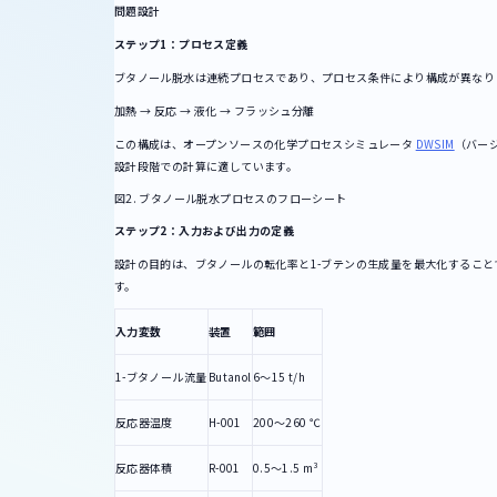
問題設計
ステップ1：プロセス定義
ブタノール脱水は連続プロセスであり、プロセス条件により構成が異なり
加熱 → 反応 → 液化 → フラッシュ分離
この構成は、オープンソースの化学プロセスシミュレータ
DWSIM
（バージ
設計段階での計算に適しています。
図2. ブタノール脱水プロセスのフローシート
ステップ2：入力および出力の定義
設計の目的は、ブタノールの転化率と1-ブテンの生成量を最大化するこ
す。
入力変数
装置
範囲
1-ブタノール流量
Butanol
6～15 t/h
反応器温度
H-001
200～260 ℃
反応器体積
R-001
0.5～1.5 m³