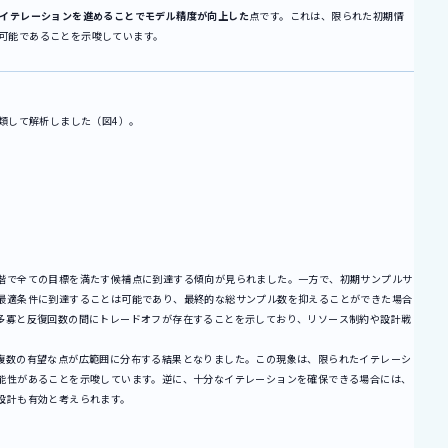
のイテレーションを進めることでモデル精度が向上した
点です。これは、限られた初期情
可能であることを示唆しています。
分類して解析しました（図4）。
階で全ての目標を満たす候補点に到達する傾向が見られました。一方で、初期サンプルサ
最適条件に到達することは可能であり、最終的な総サンプル数を抑えることができた場合
多寡と反復回数の間にトレードオフが存在することを示しており、リソース制約や設計戦
複数の有望な点が広範囲に分布する結果となりました。この現象は、限られたイテレーシ
能性があることを示唆しています。逆に、十分なイテレーションを確保できる場合には、
設計も有効と考えられます。