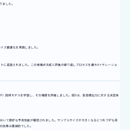
りました。
き、ベイズ最適化を実施しました。
ットに追加されました。この候補点生成と評価の繰り返しプロセスを最大4イテレーショ
ss（GP）回帰モデルを学習し、その精度を評価しました。図3は、各目標出力に対する決定係
において良好な予測性能が確認されました。サンプルサイズが大きくなるにつれてR²も若
その効果は逓減的でした。