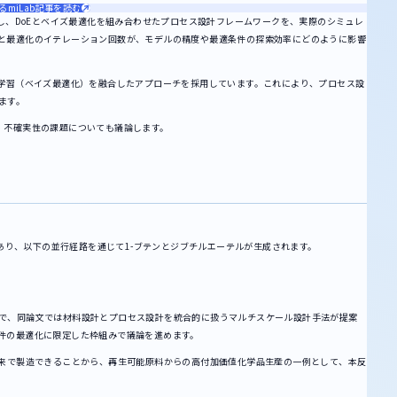
るmiLab記事を読む
とし、DoEとベイズ最適化を組み合わせたプロセス設計フレームワークを、実際のシミュレ
と最適化のイテレーション回数が、モデルの精度や最適条件の探索効率にどのように影響
次学習（ベイズ最適化）を融合したアプローチを採用しています。これにより、プロセス設
ます。
・不確実性の課題についても議論します。
であり、以下の並行経路を通じて1-ブテンとジブチルエーテルが生成されます。
ので、同論文では材料設計とプロセス設計を統合的に扱うマルチスケール設計手法が提案
件の最適化に限定した枠組みで議論を進めます。
由来で製造できることから、再生可能原料からの高付加価値化学品生産の一例として、本反