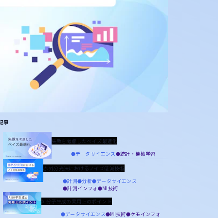
記事
失敗を考慮したベイズ最適化
データサイエンス
統計・機械学習
赤外分光法におけるノイズ低減技術
計測
分析
データサイエンス
計測インフォ
MI技術
AI分子生成の実用上のポイント
データサイエンス
MI技術
ケモインフォ