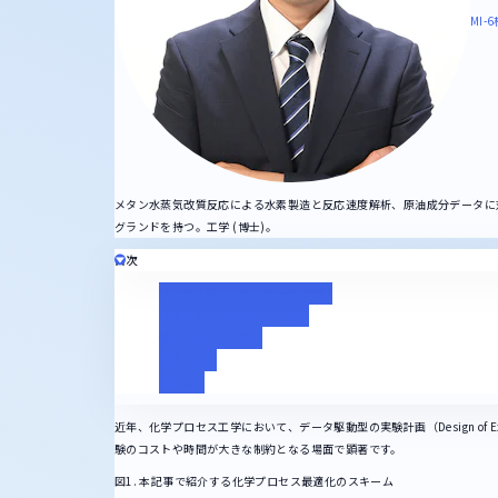
MI-
メタン水蒸気改質反応による水素製造と反応速度解析、原油成分データに
グランドを持つ。工学 (博士)。
目次
プロセスおよびパラメータの定義
モデリングおよび最適化結果
候補点の探索と評価
結論と展望
参考文献
近年、化学プロセス工学において、データ駆動型の実験計画（Design of E
験のコストや時間が大きな制約となる場面で顕著です。
図1. 本記事で紹介する化学プロセス最適化のスキーム