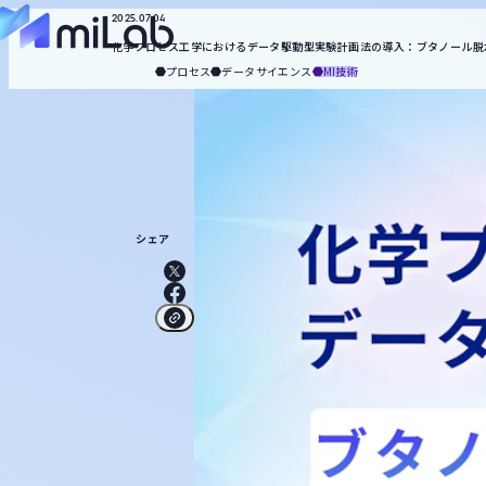
マネジメント
知財
合成
2025.07.04
役割から探す
化学プロセス工学におけるデータ駆動型実験計画法の導入：ブタノール脱
miLabについて
プロセス
データサイエンス
MI技術
記事一覧
統計・機械学習
MI技術
お役立ち資料
トピックから探す
メルマガ登録
お問い合わせ
キーワードから探す
検索
シェア