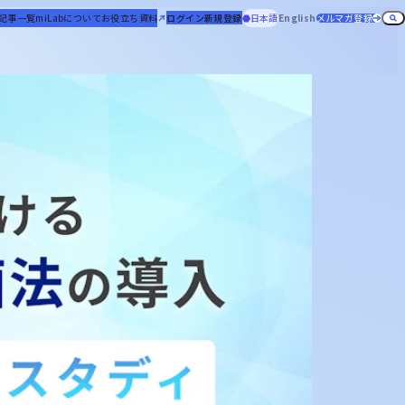
記事一覧
miLabについて
お役立ち資料
ログイン
新規登録
日本語
English
メルマガ登録
役割一覧
機高分子
miHub®
トピック一覧