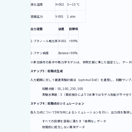
液化温度
H-002
5～15 ℃
容器圧力
V-001
1 atm
出力変数
装置
目標値
1-ブタノール転化率
R-001
>99%
1-ブテン純度
Butene
>99%
※単位操作の条件や熱力学モデルは、参照文献に準じた設定とし、データ
ステップ3：初期点生成
入力範囲に対して最適実験計画法（optimal DoE）を適用し、初期
初期点数：50, 100, 250, 500
実験水準数：5（事前検討により3水準ではモデル性能が不十分
ステップ4：初期点のシミュレーション
各入力点についてDWSIMによるシミュレーションを行い、出力値を取得
すべての目標を容易に満たす「自明な」データ
物理的に成立しない異常データ