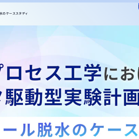
プロセス
配合設計
計測
分析
品質保証
基礎研究
技術開発
水のケーススタディ
生成AI
DX推進
ケモインフォ
プロセスインフォ
計測インフォ
ラボオートメーション
有
ログイン
新規登録
日本語
English