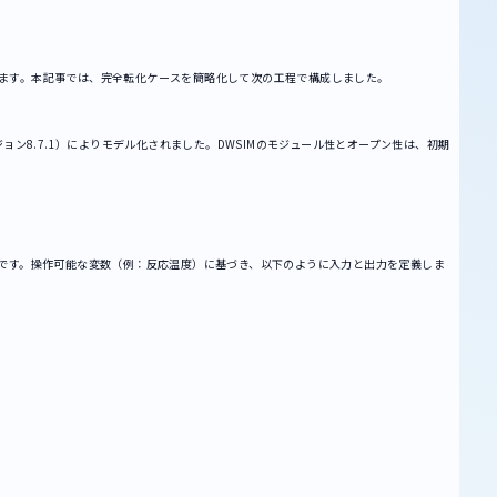
ます。本記事では、完全転化ケースを簡略化して次の工程で構成しました。
ョン8.7.1）によりモデル化されました。DWSIMのモジュール性とオープン性は、初期
とです。操作可能な変数（例：反応温度）に基づき、以下のように入力と出力を定義しま