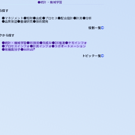
統計・機械学習
ら探す
マネジメント
知財
合成
プロセス
配合設計
計測
分析
品質保証
基礎研究
技術開発
役割一覧
クから探す
統計・機械学習
MI技術
生成AI
DX推進
ケモインフォ
プロセスインフォ
計測インフォ
ラボオートメーション
有機高分子
miHub®
トピック一覧