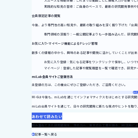
スムーズな視聴体験：これまでは動画ごとに情報入力が必要でし
実践的な知見の習得：ご自身のペースで、最新の研究開発事例や
会員限定記事の閲覧
今後、より専門性の高い知見や、最新の取り組みを深く掘り下げた「会員
専門領域の深掘り：一般公開記事よりも一歩踏み込んだ、研究開
お気に入り・マイページ機能によるナレッジ管理
数多くの情報の中から、興味のある記事や開発に活かしていくことが出来
お気に入り登録：気になる記事をワンクリックで保存し、いつで
マイページ：登録した記事や閲覧履歴を一覧で確認でき、研究テ
miLab会員サイトご登録方法
未登録の方は、この機会にぜひご登録いただき、ご活用ください。
mi
MI-6は今後も、miLabを通じてインフォマティクスをはじめとする研
miLab会員サイトを通じて、日々の研究開発に新たな視点やヒントを取
あわせて読みたい
2026.01.30
積み重ねてきた研究開発を、次の力へ。東京応化工業が語る、MI活用に
記事一覧へ戻る