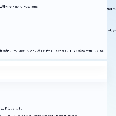
6広報
MI-6 Public Relations
役割か
トピッ
様の声や、社内外のイベントの様子を発信していきます。miLabの記事を通してMI-6に
。
定で公開しています。