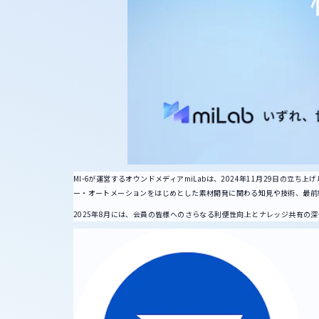
MI-6が運営するオウンドメディアmiLabは、2024年11月29日の
ー・オートメーションをはじめとした素材開発に関わる知見や技術、最前
2025年8月には、会員の皆様へのさらなる利便性向上とナレッジ共有の