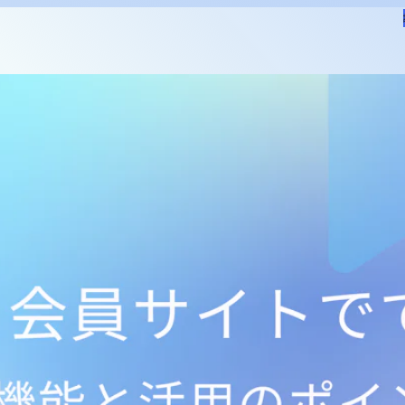
プロセス
配合設計
計測
分析
品質保証
基礎研究
技術開発
生成AI
DX推進
ケモインフォ
プロセスインフォ
計測インフォ
ラボオートメーション
有
ログイン
新規登録
日本語
English