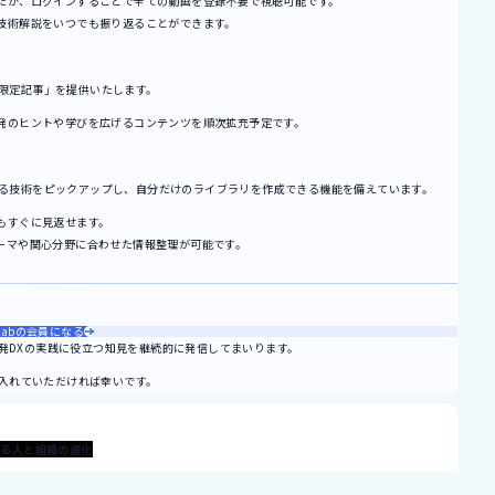
たが、ログインすることで全ての動画を登録不要で視聴可能です。
技術解説をいつでも振り返ることができます。
限定記事」を提供いたします。
発のヒントや学びを広げるコンテンツを順次拡充予定です。
る技術をピックアップし、自分だけのライブラリを作成できる機能を備えています。
もすぐに見返せます。
ーマや関心分野に合わせた情報整理が可能です。
Labの会員になる
究開発DXの実践に役立つ知見を継続的に発信してまいります。
り入れていただければ幸いです。
よる人と組織の進化