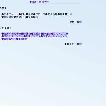
統計・機械学習
ら探す
マネジメント
知財
合成
プロセス
配合設計
計測
分析
品質保証
基礎研究
技術開発
役割一覧
クから探す
統計・機械学習
MI技術
生成AI
DX推進
ケモインフォ
プロセスインフォ
計測インフォ
ラボオートメーション
有機高分子
miHub®
トピック一覧