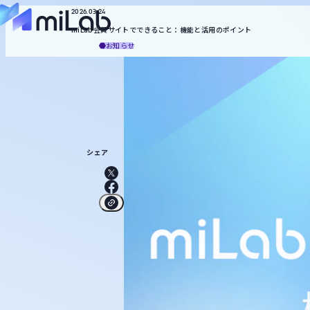
マネジメント
知財
合成
2026.03.24
役割から探す
miLab会員サイトでできること：機能と活用のポイント
miLabについて
お知らせ
記事一覧
統計・機械学習
MI技術
お役立ち資料
トピックから探す
メルマガ登録
お問い合わせ
キーワードから探す
検索
シェア