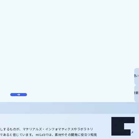
記事のリクエスト、寄稿や協業など、miLabに関するお問
お問い合わせ
マテリアルズ・インフォマティクスに関する基礎知識や最新
お役立ち資料
miLabについて
記事一覧
後押しするものが、マテリアルズ・インフォマティクスやラボラトリ
お役立ち資料
あると信じています。 miLabでは、素材やその開発に役立つ知見