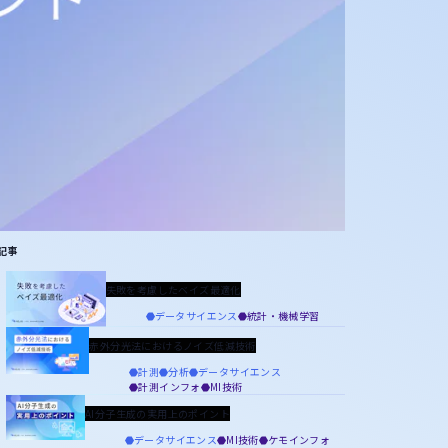
記事
失敗を考慮したベイズ最適化
データサイエンス
統計・機械学習
赤外分光法におけるノイズ低減技術
計測
分析
データサイエンス
計測インフォ
MI技術
AI分子生成の実用上のポイント
データサイエンス
MI技術
ケモインフォ