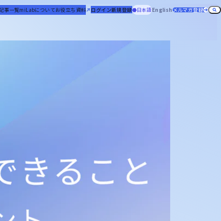
記事一覧
miLabについて
お役立ち資料
ログイン
新規登録
日本語
English
メルマガ登録
役割一覧
機高分子
miHub®
トピック一覧