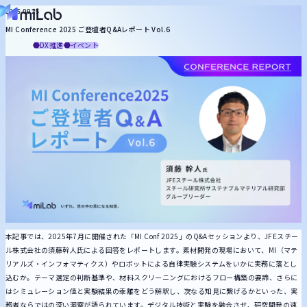
役割から探す
2025.09.25
MI Conference 2025 ご登壇者Q&Aレポート Vol.6
miLabについて
マネジメント
知財
合成
プロセス
配合設計
計測
分析
品質保証
基礎研究
DX推進
イベント
記事一覧
お役立ち資料
トピックから探す
メルマガ登録
お問い合わせ
統計・機械学習
MI技術
生成AI
DX推進
ケモインフォ
プロセスインフォ
計測
キーワードから探す
本記事では、2025年7月に開催された「MI Conf 2025」のQ&Aセッションより、JFEスチー
ル株式会社の須藤幹人氏による回答をレポートします。素材開発の現場において、MI（マテ
リアルズ・インフォマティクス）やロボットによる自律実験システムをいかに実務に落とし
込むか。テーマ選定の判断基準や、材料スクリーニングにおけるフロー構築の要諦、さらに
はシミュレーション値と実験結果の乖離をどう解釈し、次なる知見に繋げるかといった、実
務者ならではの深い洞察が語られています。デジタル技術と実験を融合させ、研究開発の速