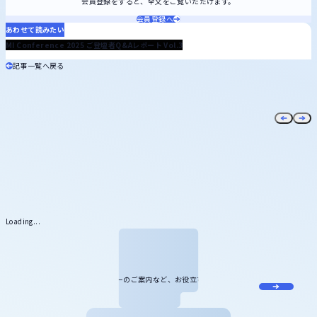
会員登録をすると、全文をご覧いただけます。
会員登録へ
あわせて読みたい
2025.09.16
MI Conference 2025 ご登壇者Q&Aレポート Vol.3
記事一覧へ戻る
Loading...
メール
マガジン
miLabに関する最新情報やセミナーのご案内など、お役立ち情報をお届け
します。