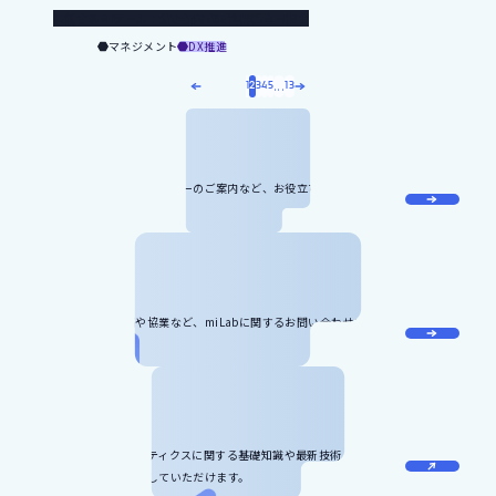
共創するMIツール：分野横断型材料開発を目指す
マネジメント
DX推進
...
1
2
3
4
5
13
メール
マガジン
miLabに関する最新情報やセミナーのご案内など、お役立ち情報をお届け
します。
お問い合わせ
記事のリクエスト、寄稿や協業など、miLabに関するお問い合わせをお受
けしています。
お役立ち資料
マテリアルズ・インフォマティクスに関する基礎知識や最新技術、サービ
ス情報などをダウンロードしていただけます。