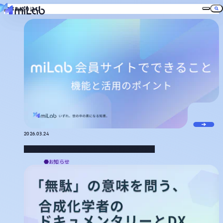
記事を絞り込む
役割から探す
miLabについて
マネジメント
知財
合成
プロセス
配合設計
計測
分析
品質保証
基礎研究
技術開発
記事一覧
お役立ち資料
役割一覧
メルマガ登録
お問い合わせ
トピックから探す
ログイン
新規登録
日本語
English
統計・機械学習
MI技術
生成AI
DX推進
ケモインフォ
プロセスインフォ
計測インフォ
ラボオートメーション
有機高分子
miHub®
トピック一覧
キーワードから探す
2026.03.24
検索
miLab会員サイトでできること：機能と活用のポイント
お知らせ