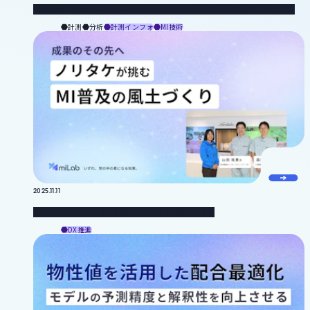
網羅的なGC-MS/LC-MSデータ処理のためのXCMSパラメータ最適化（Part1）
計測
分析
計測インフォ
MI技術
2025.11.11
成果のその先へ：ノリタケが挑む、MI普及の風土づくり
DX推進