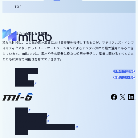
TOP
いずれ、世の中の素になる知恵。
私たちMI-6は、この先の素材産業における変革を後押しするものが、マテリアルズ・インフ
ォマティクスやラボラトリー・オートメーションによるデジタル資産の最大活用であると信
じています。 miLabでは、素材やその開発に役立つ知見を発信し、産業に関わるすべての人
とともに素材の可能性を育てていきます。
miLabについて
メルマガ登録
記事一覧
お問い合わせ
お役立ち資料
運営会社
プライバシーポリシー
セキュリティポリシー
SNSポリシーとコミュニティガイドライン
利用規約