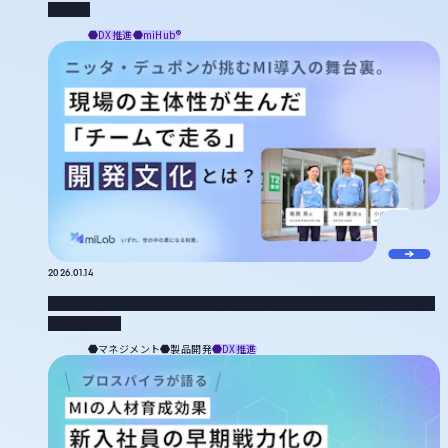
織の進化
DX推進
miHub®
2026.01.14
ニッタ・デュポンが挑むMI導入の舞台裏。現場の主体性が生んだ「チームで走る」
開発文化とは？
マネジメント
製品開発
DX推進