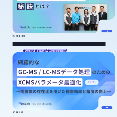
2026.01.08
プロスパイラが語るMIの人材育成効果〜新入社員の早期戦力化の秘訣とは〜
DX推進
miHub®
Hands-on MI®
2025.11.17